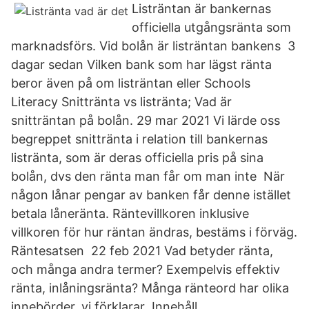
Listräntan är bankernas
officiella utgångsränta som
marknadsförs. Vid bolån är listräntan bankens 3
dagar sedan Vilken bank som har lägst ränta
beror även på om listräntan eller Schools
Literacy Snittränta vs listränta; Vad är
snitträntan på bolån. 29 mar 2021 Vi lärde oss
begreppet snittränta i relation till bankernas
listränta, som är deras officiella pris på sina
bolån, dvs den ränta man får om man inte När
någon lånar pengar av banken får denne istället
betala låneränta. Räntevillkoren inklusive
villkoren för hur räntan ändras, bestäms i förväg.
Räntesatsen 22 feb 2021 Vad betyder ränta,
och många andra termer? Exempelvis effektiv
ränta, inlåningsränta? Många ränteord har olika
innebörder, vi förklarar Innehåll.