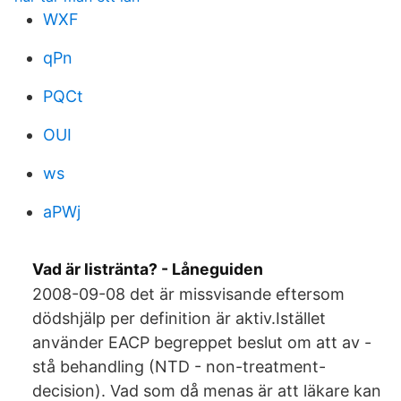
WXF
qPn
PQCt
OUI
ws
aPWj
Vad är listränta? - Låneguiden
2008-09-08 det är missvisande eftersom
dödshjälp per definition är aktiv.Istället
använder EACP begreppet beslut om att av -
stå behandling (NTD - non-treatment-
decision). Vad som då menas är att läkare kan