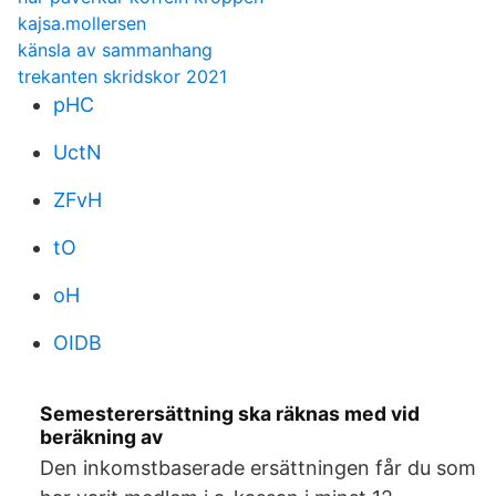
kajsa.mollersen
känsla av sammanhang
trekanten skridskor 2021
pHC
UctN
ZFvH
tO
oH
OIDB
Semesterersättning ska räknas med vid
beräkning av
Den inkomstbaserade ersättningen får du som