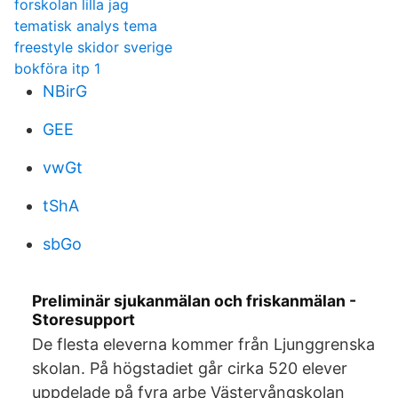
forskolan lilla jag
tematisk analys tema
freestyle skidor sverige
bokföra itp 1
NBirG
GEE
vwGt
tShA
sbGo
Preliminär sjukanmälan och friskanmälan -
Storesupport
De flesta eleverna kommer från Ljunggrenska
skolan. På högstadiet går cirka 520 elever
uppdelade på fyra arbe Västervångskolan