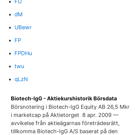
FU
dM
UBewr
FP
FPDHu
twu
qLzN
Biotech-IgG - Aktiekurshistorik Börsdata
Börsnotering i Biotech-IgG Equity AB 26,5 Mkr
i marketcap på Aktietorget 8 apr. 2009 —
avvikelse från aktieägarnas företrädesrätt,
tillkomma Biotech-IgG A/S baserat på den