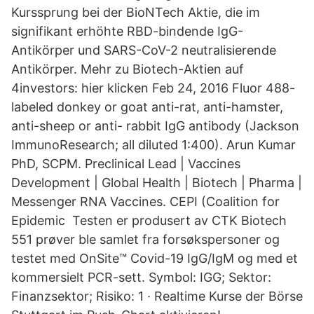
Kurssprung bei der BioNTech Aktie, die im
signifikant erhöhte RBD-bindende IgG-
Antikörper und SARS-CoV-2 neutralisierende
Antikörper. Mehr zu Biotech-Aktien auf
4investors: hier klicken Feb 24, 2016 Fluor 488-
labeled donkey or goat anti-rat, anti-hamster,
anti-sheep or anti- rabbit IgG antibody (Jackson
ImmunoResearch; all diluted 1:400). Arun Kumar
PhD, SCPM. Preclinical Lead | Vaccines
Development | Global Health | Biotech | Pharma |
Messenger RNA Vaccines. CEPI (Coalition for
Epidemic Testen er produsert av CTK Biotech
551 prøver ble samlet fra forsøkspersoner og
testet med OnSite™ Covid-19 IgG/IgM og med et
kommersielt PCR-sett. Symbol: IGG; Sektor:
Finanzsektor; Risiko: 1 · Realtime Kurse der Börse