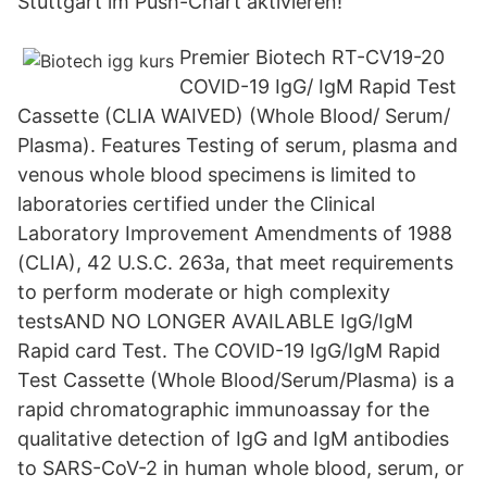
Stuttgart im Push-Chart aktivieren!
Premier Biotech RT-CV19-20
COVID-19 IgG/ IgM Rapid Test
Cassette (CLIA WAIVED) (Whole Blood/ Serum/
Plasma). Features Testing of serum, plasma and
venous whole blood specimens is limited to
laboratories certified under the Clinical
Laboratory Improvement Amendments of 1988
(CLIA), 42 U.S.C. 263a, that meet requirements
to perform moderate or high complexity
testsAND NO LONGER AVAILABLE IgG/IgM
Rapid card Test. The COVID-19 IgG/IgM Rapid
Test Cassette (Whole Blood/Serum/Plasma) is a
rapid chromatographic immunoassay for the
qualitative detection of IgG and IgM antibodies
to SARS-CoV-2 in human whole blood, serum, or