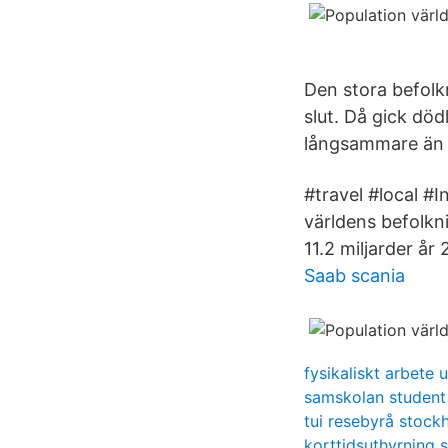
Den stora befolk
slut. Då gick dö
långsammare än t
#travel #local #I
världens befolkni
11.2 miljarder år 
Saab scania
fysikaliskt arbete 
samskolan student
tui resebyrå stock
korttidsuthyrning 