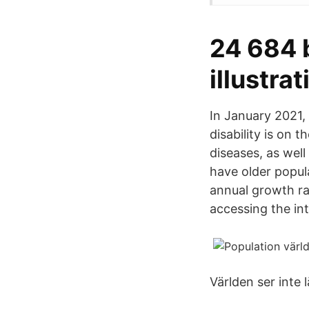
24 684 b
illustra
In January 2021, 
disability is on 
diseases, as wel
have older popula
annual growth ra
accessing the int
Världen ser inte 