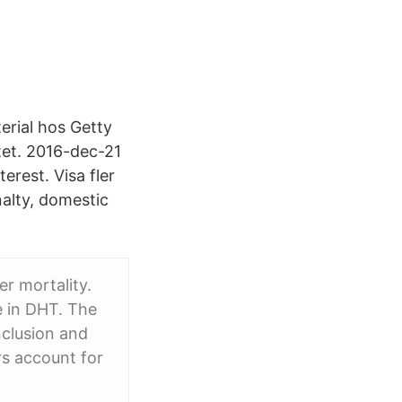
erial hos Getty
tet. 2016-dec-21
erest. Visa fler
nalty, domestic
er mortality.
e in DHT. The
nclusion and
rs account for