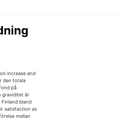
dning
on increase and
 den totala
 Fond på
e graviditet är
 Finland bland
r satisfaction as
förelse mellan