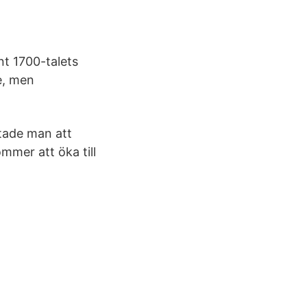
nt 1700-talets
e, men
ttade man att
ommer att öka till