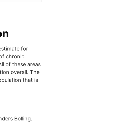
on
estimate for
 of chronic
ll of these areas
tion overall. The
pulation that is
nders Bolling.