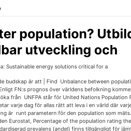
p
ter population? Utbil
llbar utveckling och
a: Sustainable energy solutions critical for a
e budskap är att | Find Unbalance between populati
Enligt FN:s prognos över världens befolkning kommer
 öka från UNFPA står för United Nations Population
ar varje dag för allas rätt att leva i en värld där varj
ing är runt parametern för den population som mäts.
den Eurostat, Percentage of the population rating thei
ardiserad prevalens (andel) finns tillgängligt för jäm