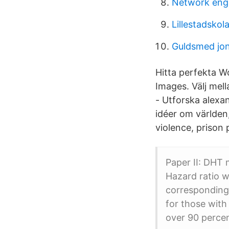
Network engi
Lillestadskol
Guldsmed jon
Hitta perfekta Wo
Images. Välj mel
- Utforska alexan
idéer om världen,
violence, prison
Paper II: DHT 
Hazard ratio w
corresponding 
for those with
over 90 percen