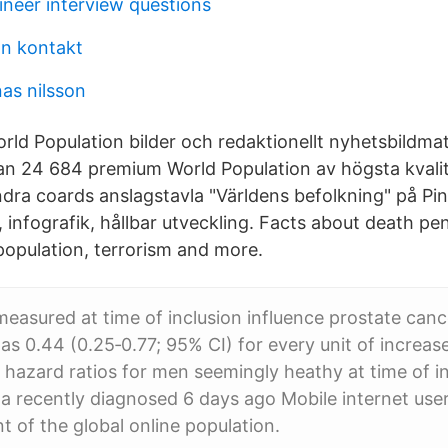
neer interview questions
an kontakt
as nilsson
rld Population bilder och redaktionellt nyhetsbildmat
lan 24 684 premium World Population av högsta kvali
dra coards anslagstavla "Världens befolkning" på Pint
 infografik, hållbar utveckling. Facts about death pe
 population, terrorism and more.
measured at time of inclusion influence prostate canc
as 0.44 (0.25‐0.77; 95% CI) for every unit of increas
hazard ratios for men seemingly heathy at time of i
 a recently diagnosed 6 days ago Mobile internet use
t of the global online population.