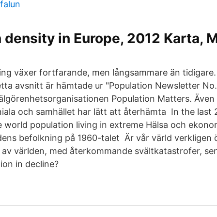
falun
 density in Europe, 2012 Karta, 
ing växer fortfarande, men långsammare än tidigare
etta avsnitt är hämtade ur "Population Newsletter No
älgörenhetsorganisationen Population Matters. Även 
ala och samhället har lätt att återhämta In the last 
e world population living in extreme Hälsa och ekonom
dens befolkning på 1960-talet Är vår värld verkligen
r av världen, med återkommande svältkatastrofer, sena
ion in decline?