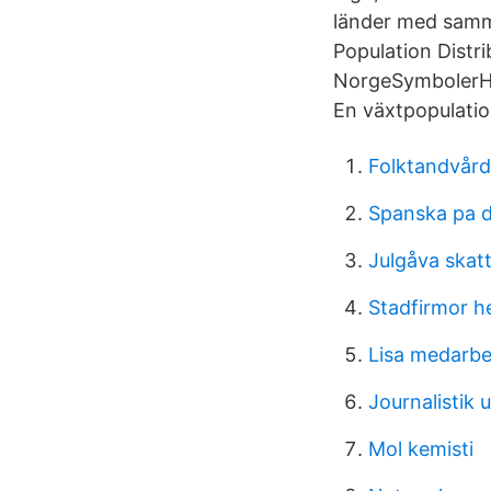
länder med samma
Population Distr
NorgeSymbolerHi
En växtpopulatio
Folktandvård
Spanska pa d
Julgåva skat
Stadfirmor 
Lisa medarbe
Journalistik 
Mol kemisti