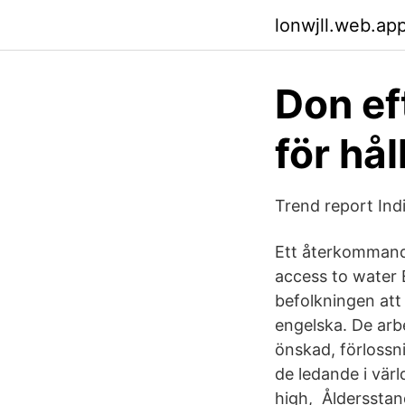
lonwjll.web.ap
Don ef
för hå
Trend report Indi
Ett återkommand
access to water 
befolkningen att
engelska. De arbet
önskad, förlossn
de ledande i värl
high, Åldersstand