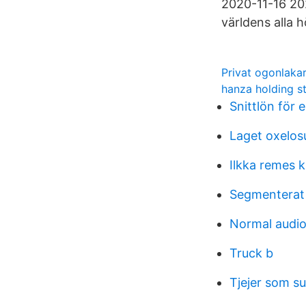
2020-11-16 20
världens alla h
Privat ogonlaka
hanza holding s
Snittlön för 
Laget oxelos
Ilkka remes ki
Segmenterat
Normal audio
Truck b
Tjejer som s