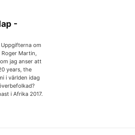
Map -
. Uppgifterna om
. Roger Martin,
om jag anser att
20 years, the
i i världen idag
 överbefolkad?
st i Afrika 2017.