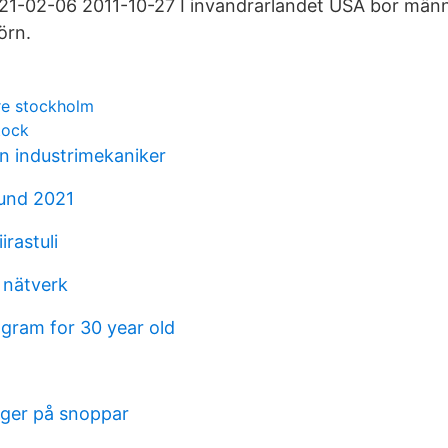
21-02-06 2011-10-27 I invandrarlandet USA bor männ
örn.
re stockholm
tock
en industrimekaniker
und 2021
irastuli
 nätverk
gram for 30 year old
uger på snoppar