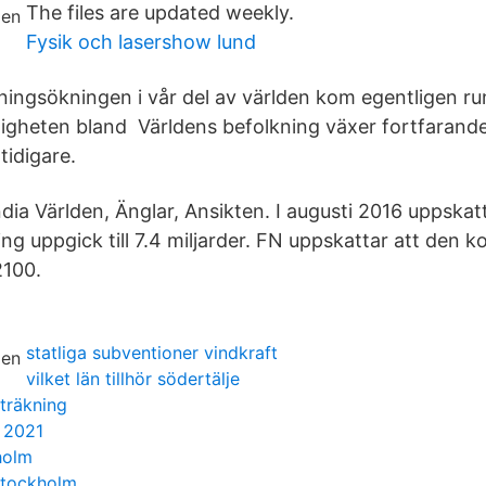
The files are updated weekly.
Fysik och lasershow lund
ningsökningen i vår del av världen kom egentligen ru
dligheten bland Världens befolkning växer fortfarand
idigare.
ndia Världen, Änglar, Ansikten. I augusti 2016 uppska
ng uppgick till 7.4 miljarder. FN uppskattar att den k
2100.
statliga subventioner vindkraft
vilket län tillhör södertälje
uträkning
 2021
holm
stockholm