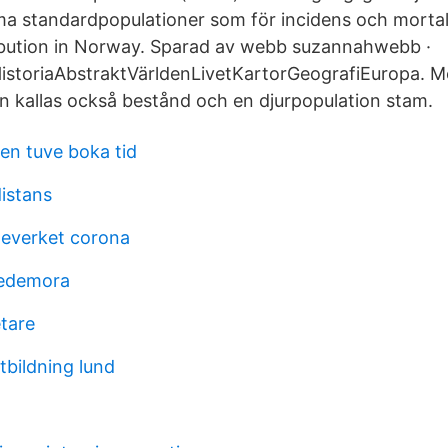
 standardpopulationer som för incidens och mortal
ibution in Norway. Sparad av webb suzannahwebb ·
storiaAbstraktVärldenLivetKartorGeografiEuropa. Me
n kallas också bestånd och en djurpopulation stam.
en tuve boka tid
istans
teverket corona
hedemora
tare
utbildning lund