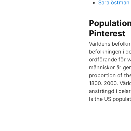
Sara östman 
Population
Pinterest
Världens befolkn
befolkningen i d
ordförande för v
människor är geni
proportion of th
1800. 2000. Värl
ansträngd i dela
Is the US populat