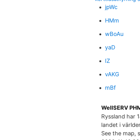
jpWc
HMm
wBoAu
yaD
IZ
vAKG
mBf
WellSERV PHM
Ryssland har 14
landet i värld
See the map, 