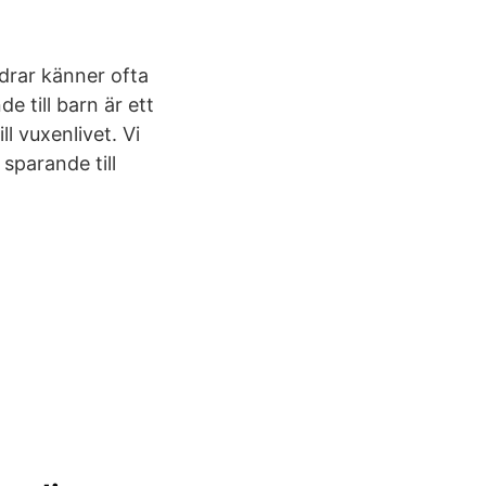
äldrar känner ofta
e till barn är ett
l vuxenlivet. Vi
 sparande till