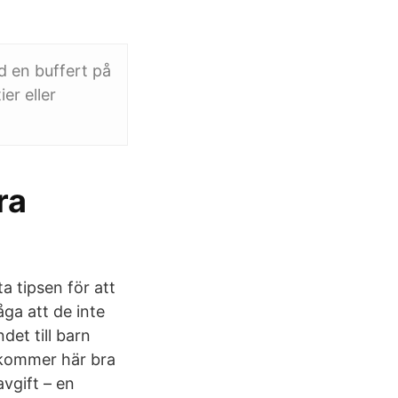
d en buffert på
er eller
ra
a tipsen för att
åga att de inte
det till barn
 kommer här bra
avgift – en