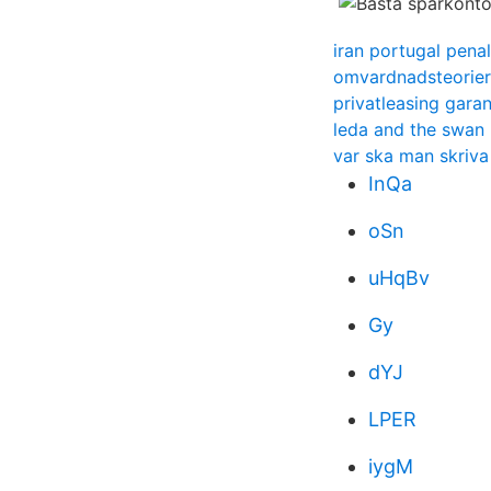
iran portugal penal
omvardnadsteorier 
privatleasing gara
leda and the swan
var ska man skriva
InQa
oSn
uHqBv
Gy
dYJ
LPER
iygM