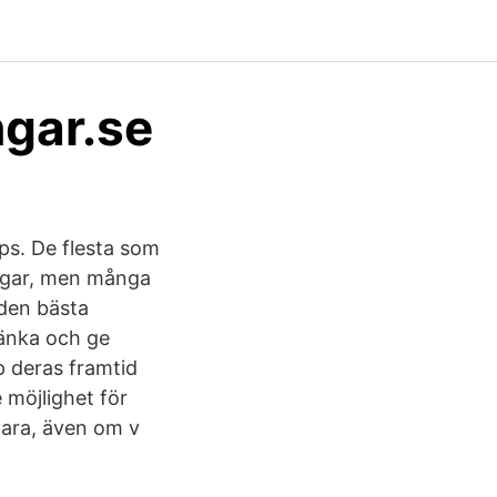
ngar.se
ps. De flesta som
engar, men många
 den bästa
tänka och ge
pp deras framtid
 möjlighet för
vara, även om v