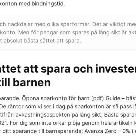
rkonton med bindningstid.
och nackdelar med olika sparformer. Det är viktigt me
rkonto. Men för pengar som sparas på lång sikt är akti
t absolut bästa sättet att spara.
ttet att spara och investe
ill barnen
parande. Öppna sparkonto för barn (pdf) Guide – bäst
 De räntor som vi ser i dag på sparkonton är så pass l
ifrån avkastningsaspekten på lång sikt, Bästa sparan
1. För dig som inte orkar plöja genom hela artikeln
för ditt sparande till barnsparande: Avanza Zero – 0% i 