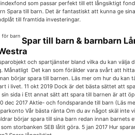
 indexfond som passar perfekt till ett långsiktigt fo
rn Spara till barn. Det är fantastiskt att kunna ge sina
plåt till framtida investeringar.
Spar till barn & barnbarn Lå
Westra
 sparobjekt och spartjänster bland vilka du kan välja
g. Månatligt Det kan som förälder vara svårt att hitt
an börjar spara till barnen. Läs mer om hur du kan 
rt i livet. 11 okt 2019 Dock är det bästa sättet att s
sin sida i Ett annat sätt att spara till barnen är att ö
 dec 2017 Aktie- och fondsparande till barn (Läs me
 Sparkonto Vår bästa ränta Om du av något skäl inte v
äldrar börjar spara till sina barn redan innan barnets e
som storbanken SEB låtit göra. 5 jan 2017 Hur spara