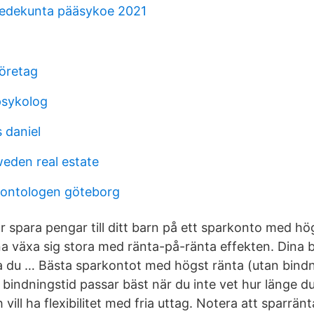
iedekunta pääsykoe 2021
företag
psykolog
 daniel
eden real estate
dontologen göteborg
r spara pengar till ditt barn på ett sparkonto med hö
växa sig stora med ränta-på-ränta effekten. Dina b
da du … Bästa sparkontot med högst ränta (utan bindn
indningstid passar bäst när du inte vet hur länge du
ill ha flexibilitet med fria uttag. Notera att sparränta