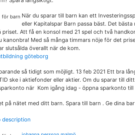
arn? Spara långsiktigt.
När du sparar till barn kan ett Investeringss
eller Kapitalspar Barn passa bäst. Det bäst
å priset. Att få en konsol med 21 spel och två handkon
ju kanonbra! Med så många timmars nöje för det priset
ar slutsålda överallt när de kom.
tbildning göteborg
parande så tidigt som möjligt. 13 feb 2021 Ett bra lå
LTID ske i aktiefonder eller aktier. Om du sparar till dit
sparkonto när Kom igång idag - öppna sparkonto till 
 på nätet med ditt barn. Spara till barn . Ge dina bar
b description
johanna persson malmö