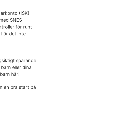
parkonto (ISK)
a med SNES
troller för runt
 är det inte
ngsiktigt sparande
t barn eller dina
barn här!
n en bra start på