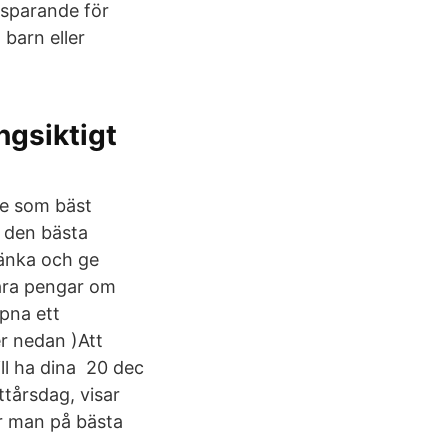
ndsparande för
 barn eller
ngsiktigt
 de som bäst
a den bästa
tänka och ge
para pengar om
ppna ett
r nedan )Att
ill ha dina 20 dec
ttårsdag, visar
r man på bästa