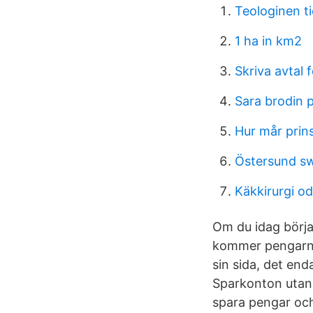
Teologinen t
1 ha in km2
Skriva avtal 
Sara brodin 
Hur mår prins
Östersund sw
Käkkirurgi o
Om du idag börja
kommer pengarna 
sin sida, det en
Sparkonton utan b
spara pengar och v