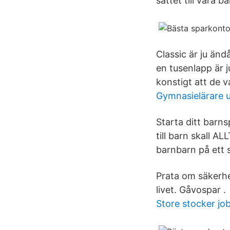
sättet till våra b
Classic är ju änd
en tusenlapp är 
konstigt att de v
Gymnasielärare u
Starta ditt barns
till barn skall AL
barnbarn på ett 
Prata om säkerhet
livet. Gåvospar .
Store stocker jo