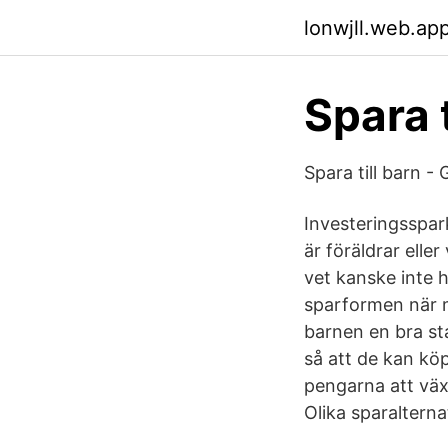
lonwjll.web.ap
Spara t
Spara till barn -
Investeringsspar
är föräldrar ell
vet kanske inte 
sparformen när m
barnen en bra sta
så att de kan köp
pengarna att väx
Olika sparalternat