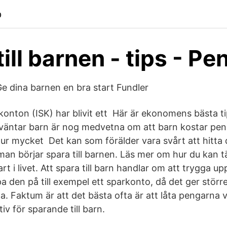
p
ill barnen - tips - Pe
 Ge dina barnen en bra start Fundler
konton (ISK) har blivit ett Här är ekonomens bästa ti
er väntar barn är nog medvetna om att barn kostar p
hur mycket Det kan som förälder vara svårt att hitta
an börjar spara till barnen. Läs mer om hur du kan 
rt i livet. Att spara till barn handlar om att trygga u
a den på till exempel ett sparkonto, då det ger större
a. Faktum är att det bästa ofta är att låta pengarna 
iv för sparande till barn.