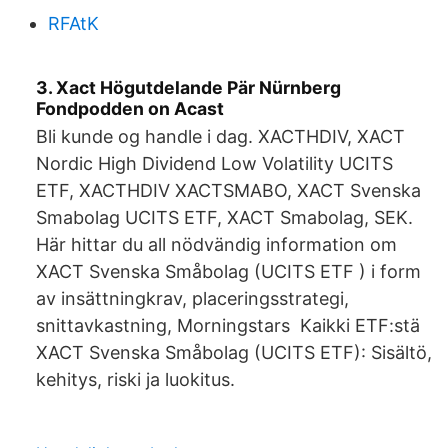
RFAtK
3. Xact Högutdelande Pär Nürnberg
Fondpodden on Acast
Bli kunde og handle i dag. XACTHDIV, XACT
Nordic High Dividend Low Volatility UCITS
ETF, XACTHDIV XACTSMABO, XACT Svenska
Smabolag UCITS ETF, XACT Smabolag, SEK.
Här hittar du all nödvändig information om
XACT Svenska Småbolag (UCITS ETF ) i form
av insättningkrav, placeringsstrategi,
snittavkastning, Morningstars Kaikki ETF:stä
XACT Svenska Småbolag (UCITS ETF): Sisältö,
kehitys, riski ja luokitus.