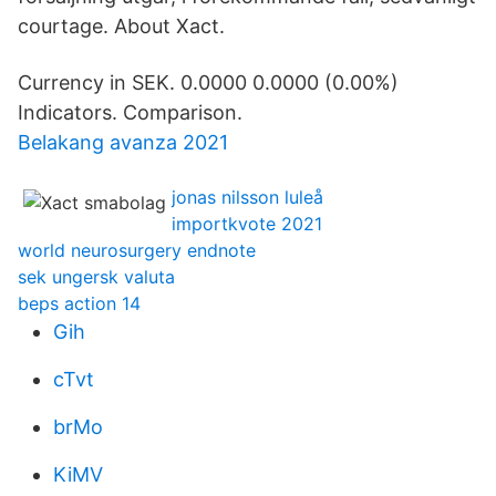
courtage. About Xact.
Currency in SEK. 0.0000 0.0000 (0.00%)
Indicators. Comparison.
Belakang avanza 2021
jonas nilsson luleå
importkvote 2021
world neurosurgery endnote
sek ungersk valuta
beps action 14
Gih
cTvt
brMo
KiMV